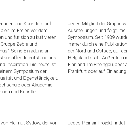
rinnen und Künstlern auf
Jedes Mitglied der Gruppe w
alen im Freien vor dem
Ausstellungen und folgt, mei
n und für sich zu kultivieren.
Symposium. Seit 1989 wurden
r Gruppe Zebra und
immer durch eine Publikation
mus“. Seine Einladung an
der Nord-und Ostsee, auf de
unstschaffende entstand aus
Helgoland statt. Außerdem 
 Inspiration. Bis heute ist
Finnland. Im Rheingau, aber
zu einem Symposium der
Frankfurt oder auf Einladun
alität und Eigenständigkeit.
 Hochschule oder Akademie
innen und Künstler.
 von Helmut Sydow, der vor
Jedes Pleinair Projekt finde